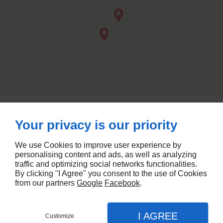
Lieu-dit Michel Ange Zone
AJACCIO BATTERIES,
Industrielle De Baléone
20167
AFA
Your privacy is our priority
09 74 56 76 83
07 50 56 43 01
We use Cookies to improve user experience by
personalising content and ads, as well as analyzing
ZI de Tragonne
20620
BASTIA BATTERIES,
traffic and optimizing social networks functionalities.
By clicking "I Agree" you consent to the use of Cookies
BIGULIA
from our partners
Google
Facebook
.
06 09 71 16 60
I AGREE
Customize