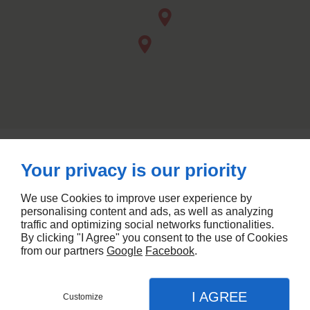
Lieu-dit Michel Ange Zone
AJACCIO BATTERIES,
Industrielle De Baléone
20167
AFA
Your privacy is our priority
09 74 56 76 83
07 50 56 43 01
We use Cookies to improve user experience by
personalising content and ads, as well as analyzing
ZI de Tragonne
20620
BASTIA BATTERIES,
traffic and optimizing social networks functionalities.
By clicking "I Agree" you consent to the use of Cookies
BIGULIA
from our partners
Google
Facebook
.
06 09 71 16 60
I AGREE
Customize