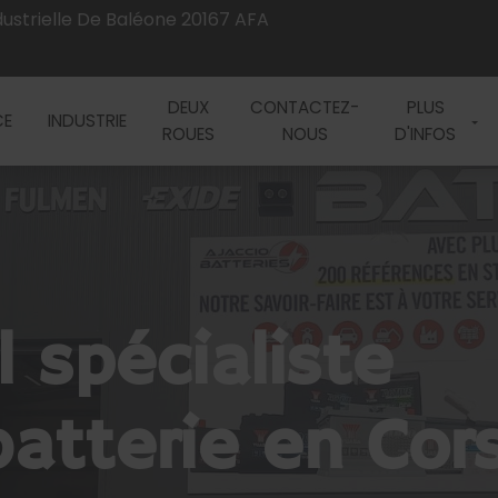
dustrielle De Baléone
dustrielle De Baléone
20167
20167
AFA
AFA
DEUX
DEUX
CONTACTEZ-
CONTACTEZ-
PLUS
PLUS
CE
CE
INDUSTRIE
INDUSTRIE
ROUES
ROUES
NOUS
NOUS
D'INFOS
D'INFOS
l spécialiste
batterie en Cor