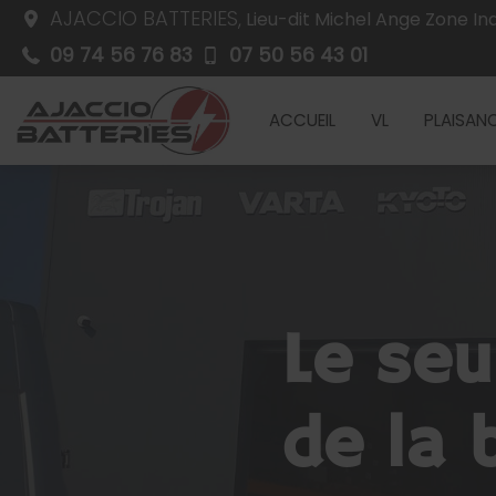
AJACCIO BATTERIES,
AJACCIO BATTERIES,
Lieu-dit Michel Ange Zone In
Lieu-dit Michel Ange Zone In
09 74 56 76 83
09 74 56 76 83
07 50 56 43 01
07 50 56 43 01
ACCUEIL
ACCUEIL
VL
VL
PLAISAN
PLAISAN
Le seu
de la 