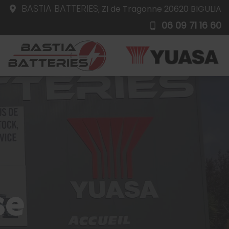
BASTIA BATTERIES,
BASTIA BATTERIES,
ZI de Tragonne
ZI de Tragonne
20620
20620
BIGULIA
BIGULIA
06 09 71 16 60
06 09 71 16 60
se